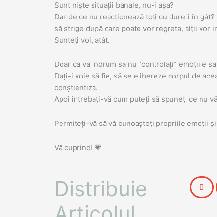
Sunt niște situații banale, nu-i așa?
Dar de ce nu reacționează toți cu dureri în gât? 
să strige după care poate vor regreta, alții vor
Sunteți voi, atât.
Doar că vă indrum să nu “controlați” emoțiile sau s
Dați-i voie să fie, să se elibereze corpul de ace
conștientiza.
Apoi întrebați-vă cum puteți să spuneți ce nu vă pl
Permiteți-vă să vă cunoașteți propriile emoții și 
Vă cuprind!
💗
Distribuie
Articolul