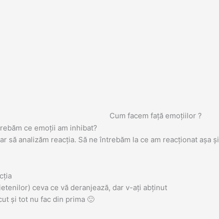
Cum facem față emoțiilor ?
trebăm ce emoții am inhibat?
r să analizăm reacția. Să ne întrebăm la ce am reacționat așa și 
cția
ietenilor) ceva ce vă deranjează, dar v-ați abținut
cut și tot nu fac din prima
🙂