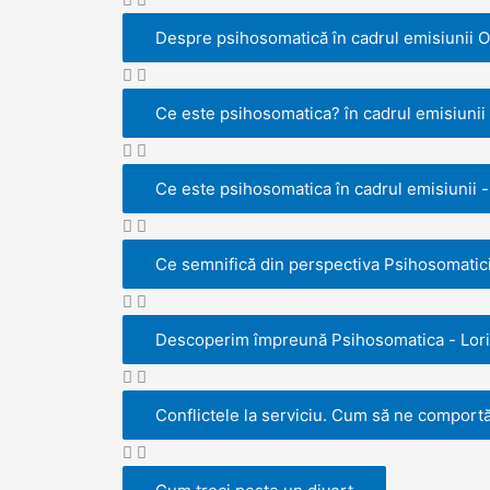
k
n
b
Despre psihosomatică în cadrul emisiunii 
e
Ce este psihosomatica? în cadrul emisiunii
Ce este psihosomatica în cadrul emisiunii
Ce semnifică din perspectiva Psihosomaticii
Descoperim împreună Psihosomatica - Lori
Conflictele la serviciu. Cum să ne comport