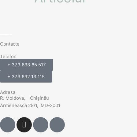
Contacte
Telefon
+ 373 693 65 517
+ 373 692 13 115
Adresa
R. Moldova, Chișinău
Armenească 28/1, MD-2001
M
I
M
S
e
n
e
i
t
s
t
m