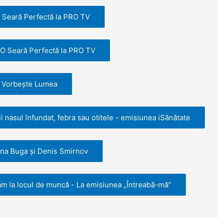
O Seară Perfectă la PRO TV
 O Seară Perfectă la PRO TV
 - Vorbește Lumea
 nasul înfundat, febra sau otitele - emisiunea iSănătate
na Buga și Denis Smirnov
ăm la locul de muncă - La emisiunea „Întreabă-mă”