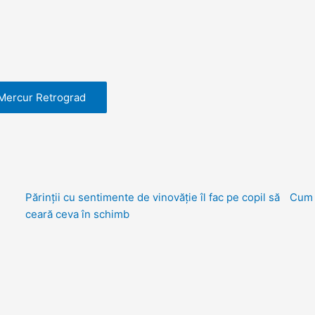
 Mercur Retrograd
Părinții cu sentimente de vinovăție îl fac pe copil să
Cum p
ceară ceva în schimb