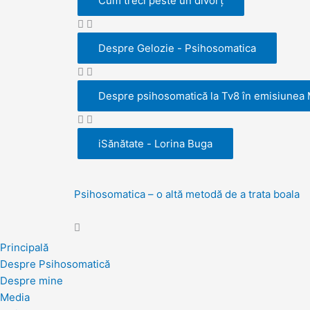
Cum treci peste un divorț
Despre Gelozie - Psihosomatica
Despre psihosomatică la Tv8 în emisiunea
iSănătate - Lorina Buga
Psihosomatica – o altă metodă de a trata boala
Principală
Despre Psihosomatică
Despre mine
Media