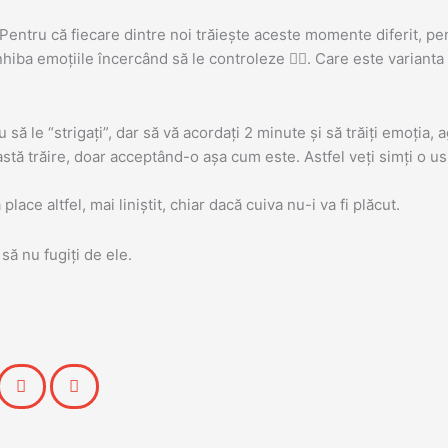
Pentru că fiecare dintre noi trăiește aceste momente diferit, pent
 inhiba emoțiile încercând să le controleze
🤷‍♀️
. Care este varianta 
ă le “strigați”, dar să vă acordați 2 minute și să trăiți emoția, ag
astă trăire, doar acceptând-o așa cum este. Astfel veți simți o us
ace altfel, mai liniștit, chiar dacă cuiva nu-i va fi plăcut.
să nu fugiți de ele.