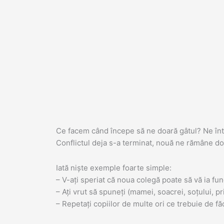
Skip
to
content
Ce facem când începe să ne doară gâtul? Ne în
Conflictul deja s-a terminat, nouă ne rămâne doa
Iată niște exemple foarte simple:
– V-ați speriat că noua colegă poate să vă ia fun
– Ați vrut să spuneți (mamei, soacrei, soțului, pr
– Repetați copiilor de multe ori ce trebuie de fă