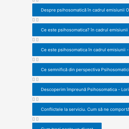
k
n
b
Despre psihosomatică în cadrul emisiunii 
e
Ce este psihosomatica? în cadrul emisiunii
Ce este psihosomatica în cadrul emisiunii
Ce semnifică din perspectiva Psihosomaticii
Descoperim împreună Psihosomatica - Lori
Conflictele la serviciu. Cum să ne comport