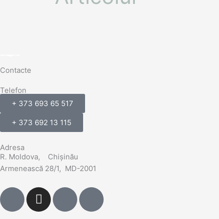
Contacte
Telefon
+ 373 693 65 517
+ 373 692 13 115
Adresa
R. Moldova, Chișinău
Armenească 28/1, MD-2001
M
I
M
S
e
n
e
i
t
s
t
m