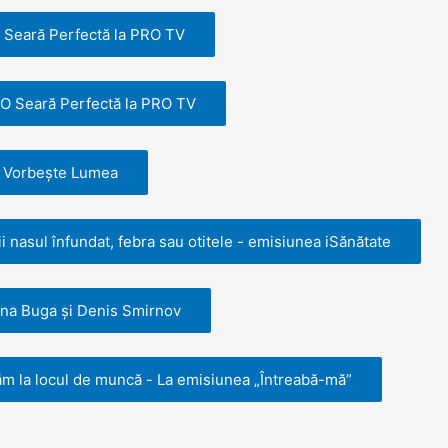
O Seară Perfectă la PRO TV
 O Seară Perfectă la PRO TV
 - Vorbește Lumea
 nasul înfundat, febra sau otitele - emisiunea iSănătate
na Buga și Denis Smirnov
ăm la locul de muncă - La emisiunea „Întreabă-mă”