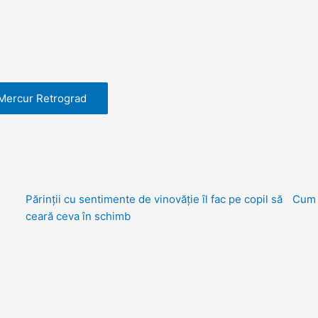
 Mercur Retrograd
Părinții cu sentimente de vinovăție îl fac pe copil să
Cum p
ceară ceva în schimb