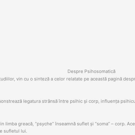
Despre Psihosomatică
studiilor, vin cu o sinteză a celor relatate pe această pagină d
nstrează legatura strânsă între psihic și corp, influența psihicu
Din limba greacă, “psyche” înseamnă suflet și “soma” – corp. A
 sufletul lui.