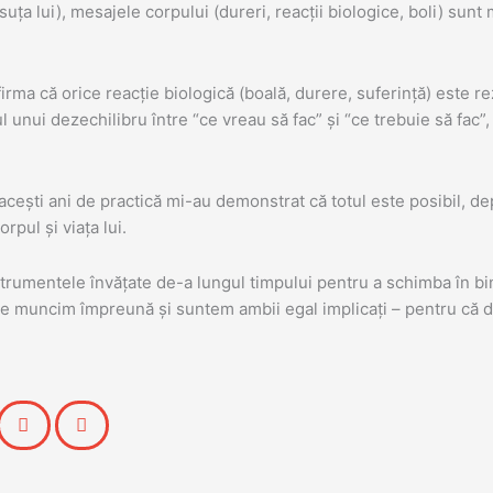
suța lui), mesajele corpului (dureri, reacții biologice, boli) sun
rma că orice reacție biologică (boală, durere, suferință) este r
nui dezechilibru între “ce vreau să fac” și “ce trebuie să fac”,
 acești ani de practică mi-au demonstrat că totul este posibil, de
rpul și viața lui.
rumentele învățate de-a lungul timpului pentru a schimba în bine
re muncim împreună și suntem ambii egal implicați – pentru că doa