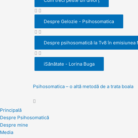
Cum treci peste un divorț
Despre Gelozie - Psihosomatica
Despre psihosomatică la Tv8 în emisiunea
iSănătate - Lorina Buga
Psihosomatica – o altă metodă de a trata boala
Principală
Despre Psihosomatică
Despre mine
Media