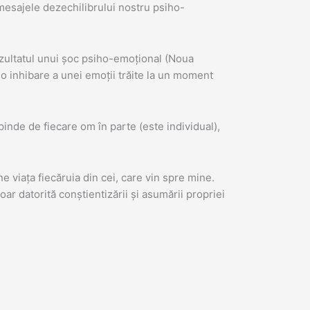
t mesajele dezechilibrului nostru psiho-
ezultatul unui șoc psiho-emoțional (Noua
 o inhibare a unei emoții trăite la un moment
pinde de fiecare om în parte (este individual),
 viața fiecăruia din cei, care vin spre mine.
r datorită conștientizării și asumării propriei