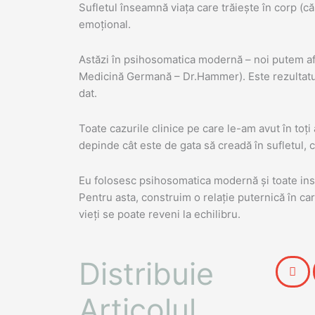
Sufletul înseamnă viața care trăiește în corp (că
emoțional.
Astăzi în psihosomatica modernă – noi putem afi
Medicină Germană – Dr.Hammer). Este rezultatul u
dat.
Toate cazurile clinice pe care le-am avut în toți
depinde cât este de gata să creadă în sufletul, co
Eu folosesc psihosomatica modernă și toate inst
Pentru asta, construim o relație puternică în ca
vieți se poate reveni la echilibru.
Distribuie
Articolul