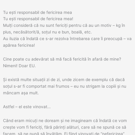
Skip
to
Tu ești responsabil de fericirea mea
content
Tu ești responsabil de fericirea mea!
Mulți consideră că nu sunt fericiți pentru că au un motiv – kg în
plus, necăsătorit/ă, soțul nu e bun, boală, etc.
Au iluzia că îndată ce s-ar rezolva întrebarea care îi preocupă – va
apărea fericirea!
Cine poate cu adevărat să mă facă fericită în afară de mine?
Nimeni! Doar EU.
Și există multe situații zi de zi, unde zicem de exemplu că dacă
soțul s-ar fi comportat mai frumos – eu nu strigam la copiii și nu
mâncam așa mult.
Astfel – el este vinovat…
Când eram micuți ne doream și ne imagineam că îndată ce vom
crește vom fi fericiți, fără părinți alături, care să ne spună ce să
facem, să ne pună să învățăm. Ei fiind vinovați de “nefericirea”