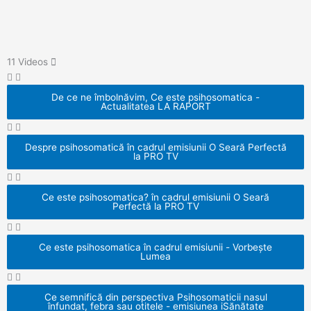
e
k
o
b
e
u
o
d
t
o
i
u
11 Videos
k
n
b
e
De ce ne îmbolnăvim, Ce este psihosomatica -
Actualitatea LA RAPORT
Despre psihosomatică în cadrul emisiunii O Seară Perfectă
la PRO TV
Ce este psihosomatica? în cadrul emisiunii O Seară
Perfectă la PRO TV
Ce este psihosomatica în cadrul emisiunii - Vorbește
Lumea
Ce semnifică din perspectiva Psihosomaticii nasul
înfundat, febra sau otitele - emisiunea iSănătate